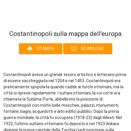
Costantinopoli sulla mappa dell'europa
print
system_update_alt
STAMPA
DOWNLOAD
Costantinopoli aveva un grande tesoro artistico e letterario prima
di essere saccheggiata nel 1204 e nel 1453. Costantinopoli era
praticamente spopolata quando cadde ai turchi ottomani, ma la
città si riprese rapidamente. I sultani ottomani, la cui corte era
chiamata la Sublime Porte, abbellirono la posizione di
Costantinopoli con molte belle moschee, palazzi, monumenti,
fontane, bagni, acquedotti e altri edifici pubblici. Dopo la prima
guerra mondiale, la città fu occupata (1918-23) dagli Alleati. Nel
1922, l'ultimo sultano ottomano fu deposto e nel 1923 Ankara
divenne la nuova capitale della Turchia (vedi posizione sulla